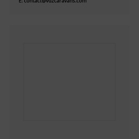
E:
contact@vdzcaravans.com